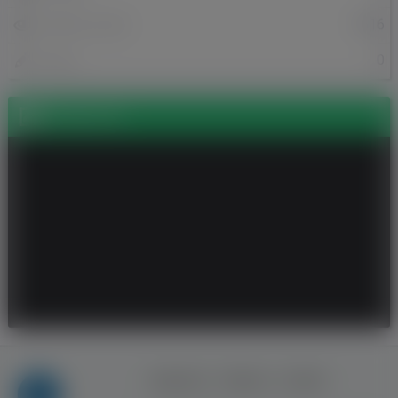
1516
Odsłony profilu
0
Posty
Zdjęcia (2)
Regulamin
Reklama
Kontakt