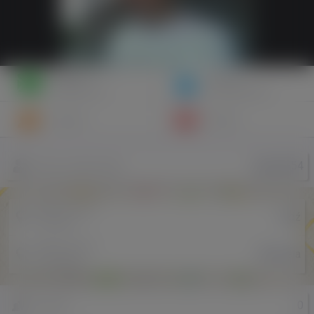
Napisz
Zaproś
wiadomość
do znajomych
Znajomi
Galeria
lejman654
Nazwa użytkownika
Miejscowość
łódź
w Polsce
Miejscowość
bruksela
w Holandii
0
Znajomi