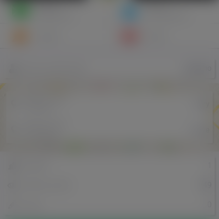
Napisz
Zaproś
wiadomość
do znajomych
Znajomi
Galeria
trybinho
Nazwa użytkownika
Miejscowość
Zary
w Polsce
Miejscowość
Lisse
w Holandii
1
Znajomi
749
Odsłony profilu
0
Posty