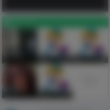
Znajomi (9)
Marek Legan
Mataas966
Mateusz9507
Wszyscy
znajomi
Andrzej Burski
Michal Wozniak