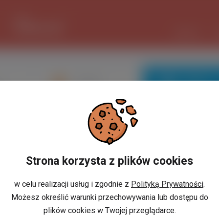
1 EUR
4.2932 PLN
CZAT AI
Znajomi
Galeria
ść
ndowski
Strona korzysta z plików cookies
Nie masz jeszcze konta?
w celu realizacji usług i zgodnie z
Polityką Prywatności
.
Możesz określić warunki przechowywania lub dostępu do
plików cookies w Twojej przeglądarce.
GUJ
ZAREJESTRUJ SIĘ