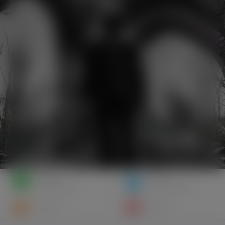
Napisz
Zaproś
wiadomość
do znajomych
Znajomi
Galeria