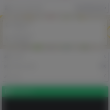
SylwiaSzpilewska
Nazwa użytkownika
Miejscowość
-
w Polsce
Miejscowość
-
w Holandii
0
Znajomi
988
Odsłony profilu
0
Posty
Zdjęcia (1)