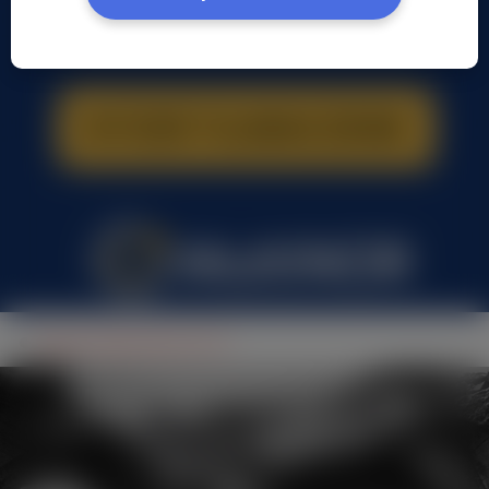
Sylwia Szpilewska, (33 l.)