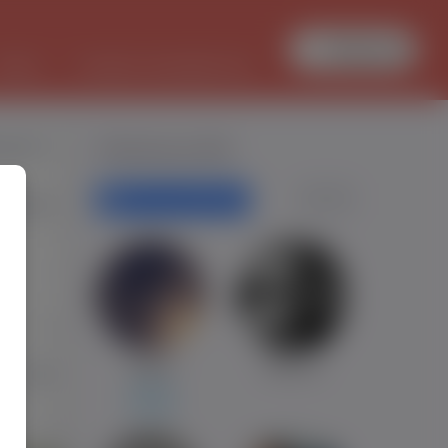
Zaloguj się
PRACA
TŁUMACZ DOKUMENTÓW
lanik71
Polecane profile
Filtr wyszukiwań
 Olsztyn
-
0
Daniel
Mateusz
880
Tilburg
Poznan
0