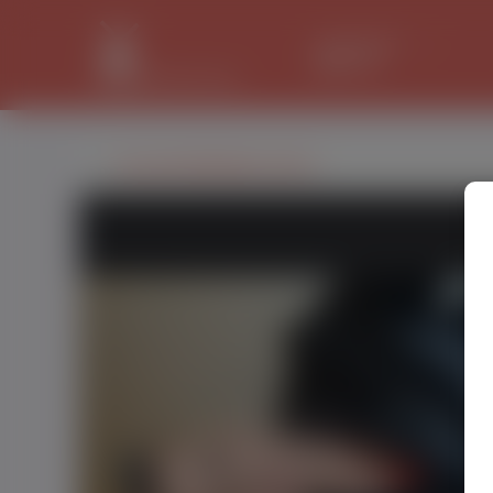
LANCASTER
34.1 °C
Urszula Maślanik, (36 l.)