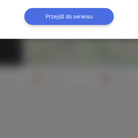
+
−
Przejdź do serwisu
Znajomi
Galeria
mych