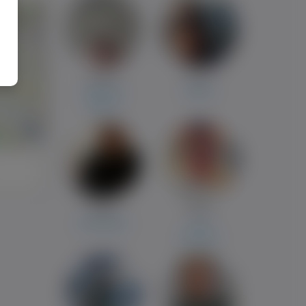
Kamil
Piotr
Helmond
Radom
Radom
i
Manii
Karol
Amsterdam
Oss
Białystok