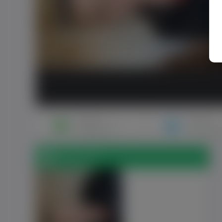
Napisz
Zaproś
wiadomość
do znajo
Zdjęcia (1)