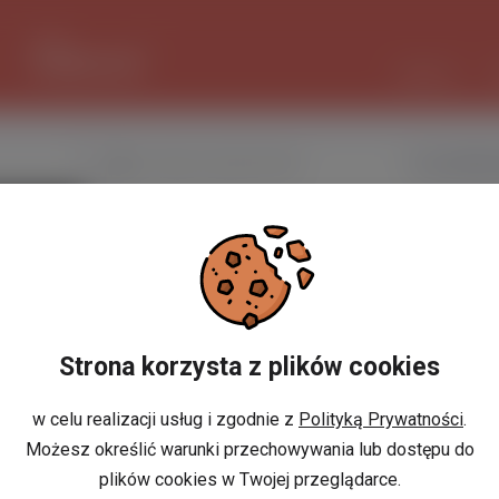
1 EUR
4.2953 PLN
CZAT AI
Nazwa użytkownika
UrszulaMas
Miejscowość
Gorowo Iławeckie,
w Polsce
Miejscowość
w Holandii
Strona korzysta z plików cookies
Znajomi
Odsłony profilu
w celu realizacji usług i zgodnie z
Polityką Prywatności
.
Możesz określić warunki przechowywania lub dostępu do
Posty
plików cookies w Twojej przeglądarce.