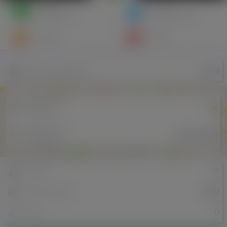
Napisz
Zaproś
wiadomość
do znajomych
Znajomi
Galeria
xxxnl
Nazwa użytkownika
Miejscowość
xxx
w Polsce
Miejscowość
Amsterdam
w Holandii
22
Znajomi
6230
Odsłony profilu
0
Posty