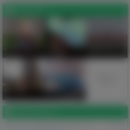
Znajomi (22)
marcin
Łukasz .
Lukasz Poloczek
::::::::DoublE
m&amp;m:::::::
Wszyscy
znajomi
Darek Olejnik
Grzegorz K
Wpisy na forum (1)
2010-11-02
KOMENTARZE DO ARTYKUŁÓW
4289