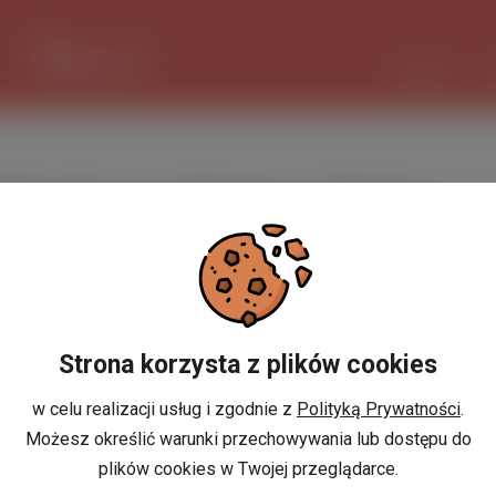
1 EUR
4.2952 PLN
CZAT AI
ikacją za darmo. Duża
 2027 roku
Udostępnij
na Facebooku
Strona korzysta z plików cookies
w celu realizacji usług i zgodnie z
Polityką Prywatności
.
Możesz określić warunki przechowywania lub dostępu do
plików cookies w Twojej przeglądarce.