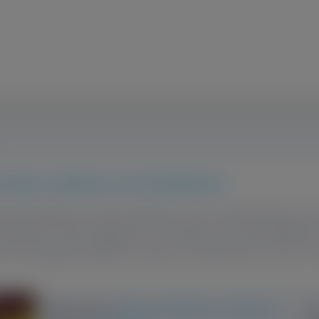
HIDEI- BERKEL EN RODENRIJS
nt dla jednego ze swoich klientow szuka zmotywowanych p
odenrijs. Profil kandydata: Jesli jestes mily, bezkonflikto
oraz pragniesz podjac sie pracy na krotki okres czasu to ta 
Miejsce pracy:
Berkel en Rodenrijs k. Rotterdamu
ww