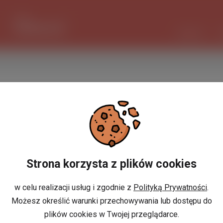
1 EUR
4.2936 PLN
CZAT AI
Strona korzysta z plików cookies
w celu realizacji usług i zgodnie z
Polityką Prywatności
.
Możesz określić warunki przechowywania lub dostępu do
plików cookies w Twojej przeglądarce.
downloading a sports betting app to try betting on football. Hones