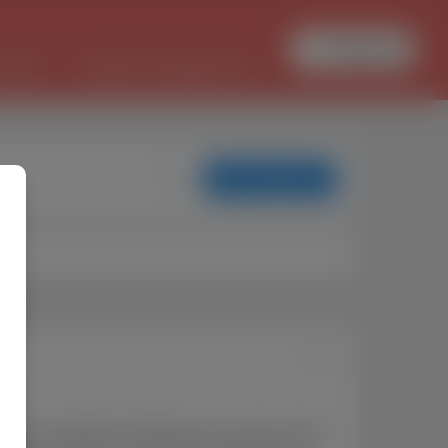
Zaloguj się
PRACA
TŁUMACZ DOKUMENTÓW
Odpowiedz
#62954
tly, as a beginner, finding such an app is quite