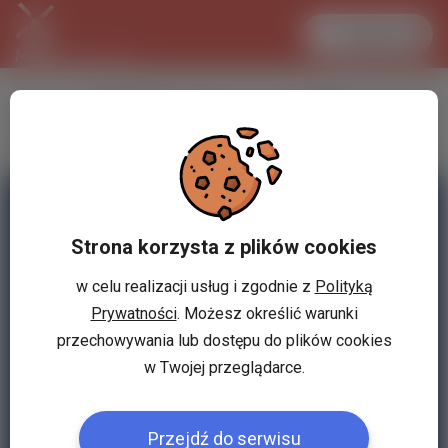
Zaloguj się
LANCASTER
1 EUR
33.2 °C
4.2937 PLN
Strona korzysta z plików cookies
w celu realizacji usług i zgodnie z
Polityką
Prywatności
. Możesz określić warunki
przechowywania lub dostępu do plików cookies
w Twojej przeglądarce.
Przejdź do serwisu