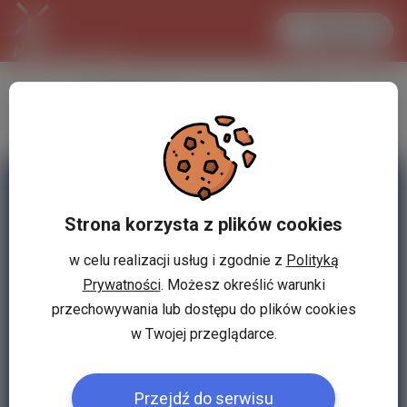
Zaloguj się
LANCASTER
1 EUR
32.2 °C
4.297 PLN
Strona korzysta z plików cookies
w celu realizacji usług i zgodnie z
Polityką
Prywatności
. Możesz określić warunki
przechowywania lub dostępu do plików cookies
w Twojej przeglądarce.
Przejdź do serwisu