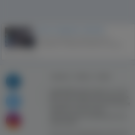
Praca na magazynie z ubraniami
Zakres obowiązków Wieszanie ubrań na
wieszakach,  Układanie wieszaków na szynie,
Przepychanie ubrań znajdujacych sie na szynie, aby
Venray
•
Flevoland
mogly iść dalej, Zdejmowanie odzieży z szyny i
składanie do pudełka zgodnie ...
Regulamin
Reklama
Kontakt
Copyright © Inventive Logic sp. z o.o. sp. k.
2008 - 2026. Wszelkie prawa zastrzeżone.
Korzystanie z serwisu oznacza akceptację
regulaminu. Portal nie ponosi
odpowiedzialności za publikowane treści
użytkowników!
Strona korzysta z plików cookies w celu realizacji