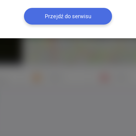
+
−
Przejdź do serwisu
Znajomi
Galeria
mych