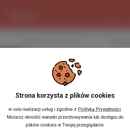
1 EUR
4.2952 PLN
CZAT AI
Nazwa użytkownika
KarolSok
Miejscowość
Śródmieście,
w Polsce
Miejscowość
Eindhoven, Noord
w Holandii
Strona korzysta z plików cookies
Znajomi
Odsłony profilu
w celu realizacji usług i zgodnie z
Polityką Prywatności
.
Możesz określić warunki przechowywania lub dostępu do
Posty
plików cookies w Twojej przeglądarce.