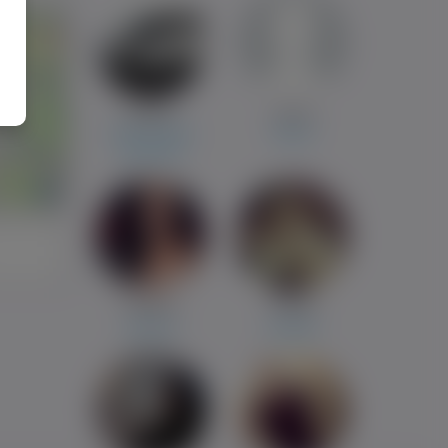
Rafibus
Daniel
Cala Holandia
Rybnik
Czluchów
i
Klaudia
Patryk
Olesnica
Kwidzyn