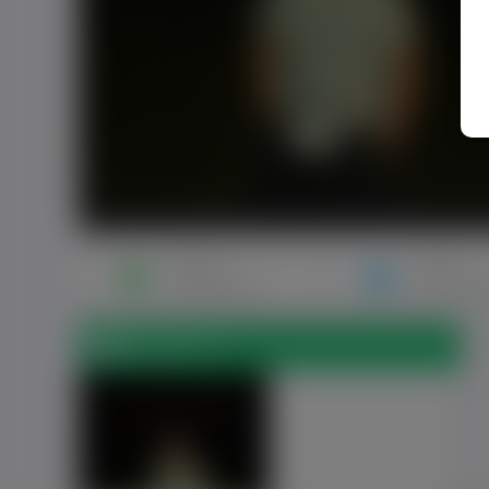
Napisz
Zaproś
wiadomość
do znajo
Zdjęcia (1)