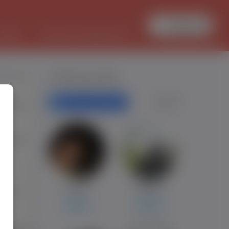
Zaloguj się
PRACA
TŁUMACZ DOKUMENTÓW
olowski
Polecane profile
Filtr wyszukiwań
 Warsaw
-Brabant
0
Ursula
Bartek
1027
Almere
Kerkdriel
Sokółka
Szcztyno
0