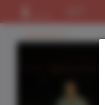
LANCASTER
34.1 °C
Karol Sokołowski, (31 l.)