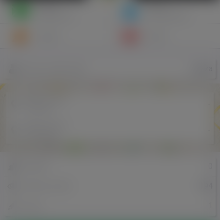
Napisz
Zaproś
wiadomość
do znajomych
Znajomi
Galeria
loizza
Nazwa użytkownika
Miejscowość
-
w Polsce
Miejscowość
-
w Holandii
0
Znajomi
594
Odsłony profilu
1
Posty