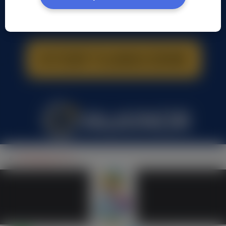
M Mazgaj, (47 l.)