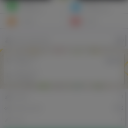
Napisz
Zaproś
wiadomość
do znajomych
Znajomi
Galeria
jaga
Nazwa użytkownika
Miejscowość
Alwernia
w Polsce
Miejscowość
-
w Holandii
11
Znajomi
1612
Odsłony profilu
0
Posty