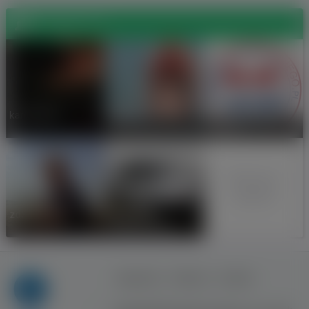
Znajomi (11)
NaukaHolenders
kamil drops
artur k81
kiego.pl
www.facebook.c
om/nauka.jezy
Wszyscy
znajomi
MILETRANS
zdzislaw pluta
Przewóz Osób
Regulamin
Reklama
Kontakt