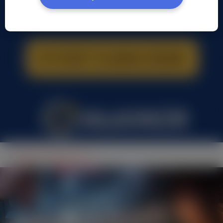
Mariusz Kowal, (35 l.)