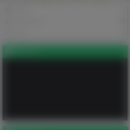
3
Znajomi
775
Odsłony profilu
0
Posty
Zdjęcia (2)