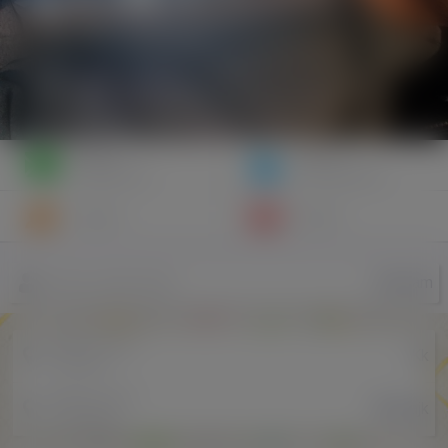
Napisz
Zaproś
wiadomość
do znajomych
Znajomi
Galeria
Niemam
Nazwa użytkownika
Miejscowość
Kk
w Polsce
Miejscowość
Walwajk
w Holandii