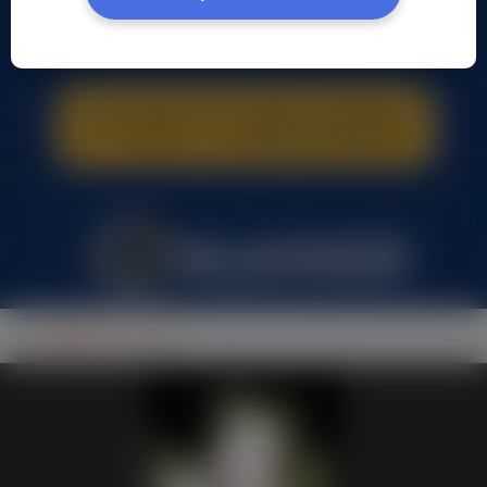
mgdalena s, (41 l.)