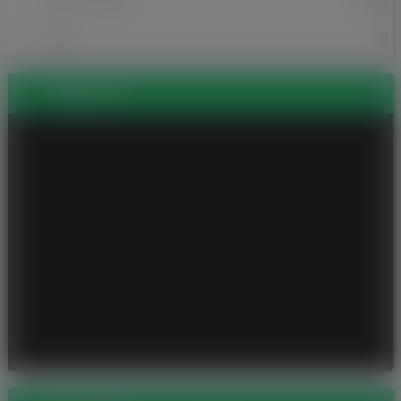
1513
Odsłony profilu
0
Posty
Zdjęcia (3)