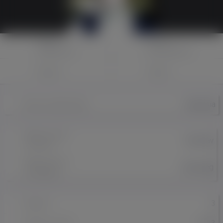
Napisz
Zaproś
wiadomość
do znajomych
Znajomi
Galeria
maniusia
Nazwa użytkownika
Miejscowość
wroclaw
w Polsce
Miejscowość
den haag
w Holandii
3
Znajomi