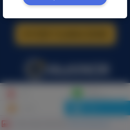
Napisz
Profil
wiadomość
Znajomi
Galeria
Galeria zdjęć użytkownika
Patryk Andrzejewski