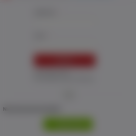
Użytkownik:
*
Hasło:
*
ZALOGUJ
Nie pamiętam hasła
Nie otrzymałem maila z aktywacją
Nie masz jeszcze konta?
ZAREJESTRUJ