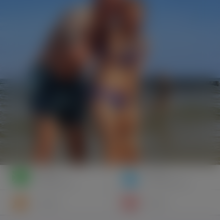
Napisz
Zaproś
wiadomość
do znajomych
Znajomi
Galeria