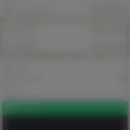
PawelDanielKepa
Nazwa użytkownika
Miejscowość
Bobrowniki Małe
w Polsce
Miejscowość
Bobrowniki Małe
w Holandii
0
Znajomi
188
Odsłony profilu
0
Posty
Zdjęcia (1)