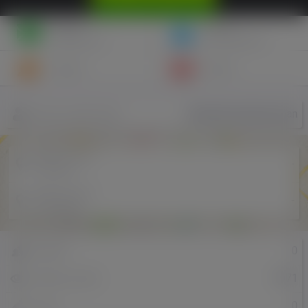
Napisz
Zaproś
wiadomość
do znajomych
Znajomi
Galeria
WaldekRastaWeedman
Nazwa użytkownika
Miejscowość
-
w Polsce
Miejscowość
-
w Holandii
0
Znajomi
1071
Odsłony profilu
0
Posty