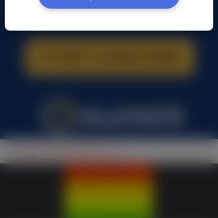
Waldek Rasta Weedman, (36 l.)