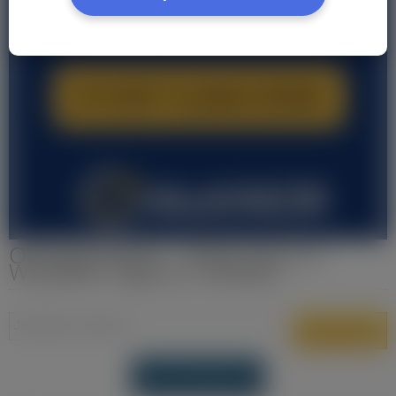
Obsługa klienta - Oferty pracy w
Wszystkie regiony Holandia
DODAJ OFERTĘ PRACY