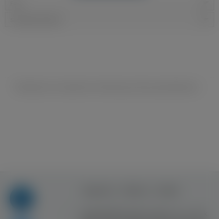
Filtry
Sortowanie domyślne
Niestety nie znaleziono ofert pracy dla wyszukiwania ...
Regulamin
Reklama
Kontakt
Copyright © Inventive Logic sp. z o.o. sp. k.