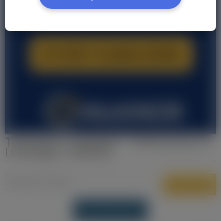
Transport i Logistyka - Oferty pracy w
Limburgia Holandia
DODAJ OFERTĘ PRACY