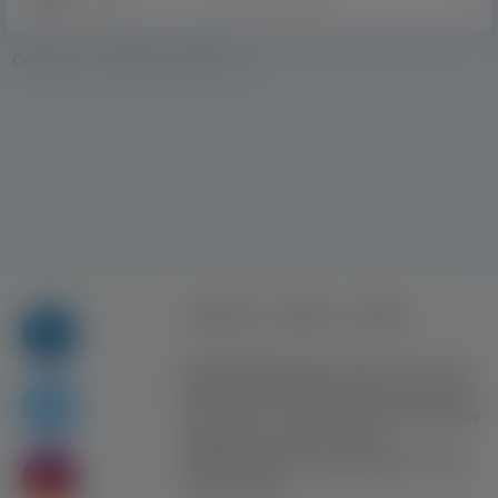
Ogłoszenia w Brabancja Północna
Regulamin
Reklama
Kontakt
Copyright © Inventive Logic sp. z o.o. sp. k.
2008 - 2026. Wszelkie prawa zastrzeżone.
Korzystanie z serwisu oznacza akceptację
regulaminu. Portal nie ponosi
odpowiedzialności za publikowane treści
użytkowników!