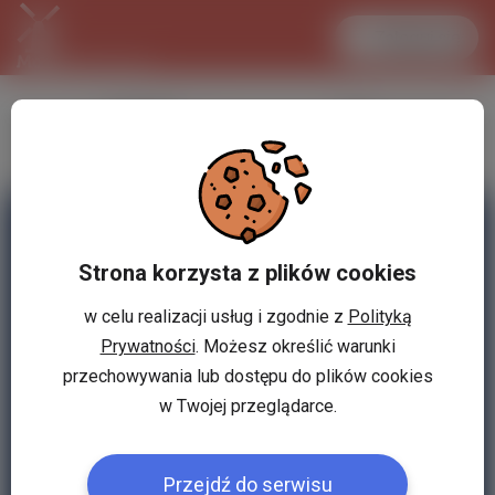
Zaloguj się
LANCASTER
1 EUR
33.2 °C
4.2944 PLN
Strona korzysta z plików cookies
w celu realizacji usług i zgodnie z
Polityką
Prywatności
. Możesz określić warunki
przechowywania lub dostępu do plików cookies
w Twojej przeglądarce.
Przejdź do serwisu