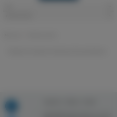
Filtry
Sortowanie domyślne
Oferty pracy
»
Produkcja żywności
Niestety nie znaleziono ofert pracy dla wyszukiwania ...
Regulamin
Reklama
Kontakt
Copyright © Inventive Logic sp. z o.o. sp. k.