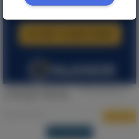
Produkcja żywności - Oferty pracy w
Limburgia Holandia
DODAJ OFERTĘ PRACY