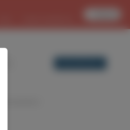
Zaloguj się
PRACA
TŁUMACZ DOKUMENTÓW
DODAJ OFERTĘ PRACY
y dla wyszukiwania ...