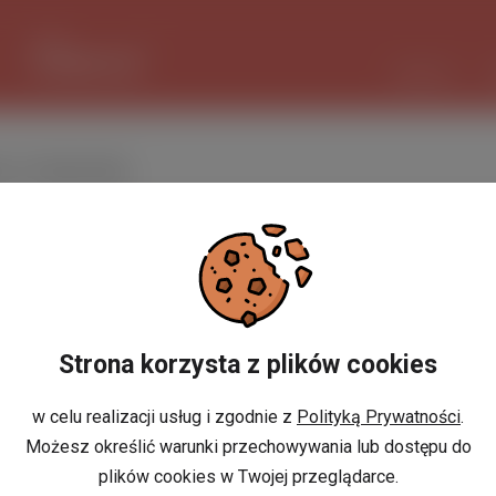
1 EUR
4.2956 PLN
CZAT AI
ia Holandia
Sortowanie domyślne
erty pracy
»
Rolnictwo
Strona korzysta z plików cookies
Niestety nie znaleziono ofert prac
w celu realizacji usług i zgodnie z
Polityką Prywatności
.
Możesz określić warunki przechowywania lub dostępu do
plików cookies w Twojej przeglądarce.