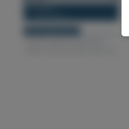
Dowolny Region
Wszystkie regiony
(1)
NAJPOPULARNIEJSZE MIASTA
Schijndel
Amsterdam
Tilburg
Veghel
Swalmen
Haarlem
Eindhoven
Venlo
Oss