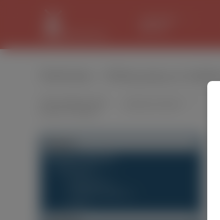
LANCASTER
31.1 °C
Rolnictwo - Oferty pracy w Geldr
Wyszukiwarka ofert
pracy w Holandii
Of
Kategorie
«
Wszystkie ogłoszenia
Dam pracę
(8)
Budownictwo
(1)
Produkcja żywności
(6)
Inne
(1)
Lokalizacja