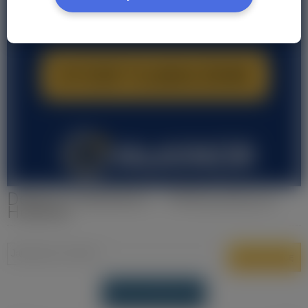
Dekarz (Taktekker) - Oferty pracy w
Holandii
DODAJ OFERTĘ PRACY