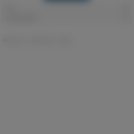
Filtry
Sortowanie domyślne
Oferty pracy
»
Budownictwo
»
Dekarz