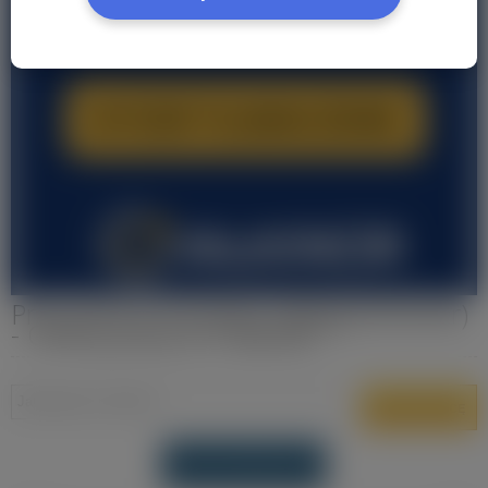
Pracownik budowlany (Byggearbeider)
- Oferty pracy w Holandii
DODAJ OFERTĘ PRACY