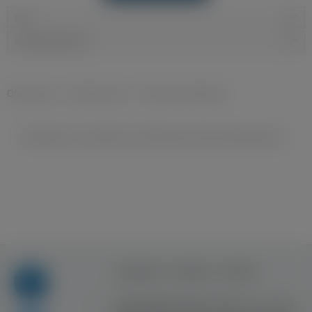
Filtry
Sortowanie domyślne
Oferty pracy
»
Budownictwo
»
Pracownik budowlany
Niestety nie znaleziono ofert pracy dla wyszukiwania ...
Regulamin
Reklama
Kontakt
Copyright © Inventive Logic sp. z o.o. sp. k.