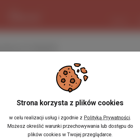
1 EUR
4.2932 PLN
CZAT AI
 pracy w Holandii
Sortowanie domyślne
erty pracy
»
Budownictwo
»
Posadzkarz
Strona korzysta z plików cookies
Niestety nie znaleziono ofert prac
w celu realizacji usług i zgodnie z
Polityką Prywatności
.
Możesz określić warunki przechowywania lub dostępu do
plików cookies w Twojej przeglądarce.