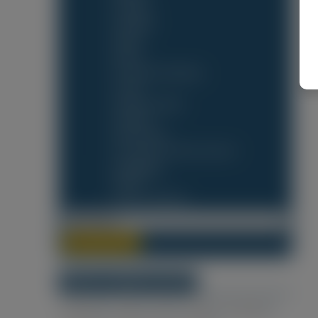
Geodeta
Hydraulik
Malarz
Murarz
Pracownik budowlany
Stolarz
Operator koparki
Kafelkarz
Monter gipsu
Pracownik od robót ziemnych
Posadzkarz
Dekarz
Monter wentylacji
Lokalizacja
Dowolny Region
NAJPOPULARNIEJSZE MIASTA
Schijndel
Venlo
Oss
Tilburg
Swalmen