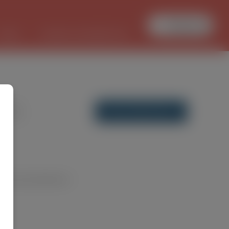
Zaloguj się
PRACA
TŁUMACZ DOKUMENTÓW
DODAJ OFERTĘ PRACY
y dla wyszukiwania ...