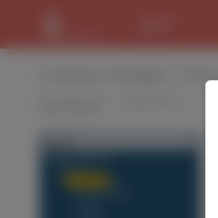
LANCASTER
33.2 °C
Posadzkarz (Gulvlegger) - Oferty
Wyszukiwarka ofert
pracy w Holandii
Of
Kategorie
«
Wszystkie ogłoszenia
Dam pracę
(0)
Budownictwo
(0)
Betoniarz/Zbrojarz
Cieśla
Elektryk