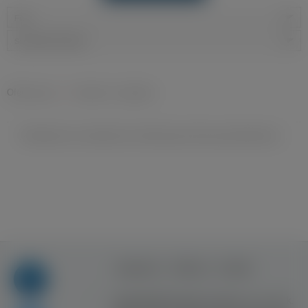
Filtry
Sortowanie domyślne
Oferty pracy
»
Transport i Logistyka
Niestety nie znaleziono ofert pracy dla wyszukiwania ...
Regulamin
Reklama
Kontakt
Copyright © Inventive Logic sp. z o.o. sp. k.