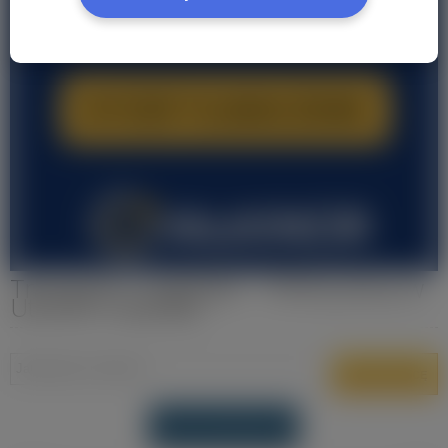
Transport i Logistyka - Oferty pracy w
Utrecht Holandia
DODAJ OFERTĘ PRACY