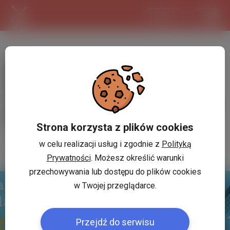
EN
English
Minimum wage in the
Netherlands in 2026 on the rise
again? Check how much you can
earn!
Strona korzysta z plików cookies
Redakcja
w celu realizacji usług i zgodnie z
Polityką
Share
31.07.2025 10:42
Prywatności
. Możesz określić warunki
przechowywania lub dostępu do plików cookies
w Twojej przeglądarce.
Przejdź do serwisu